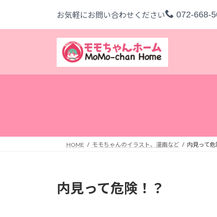
コ
ナ
072-668-5
お気軽にお問い合わせください
ン
ビ
テ
ゲ
ン
ー
ツ
シ
へ
ョ
ス
ン
キ
に
ッ
移
プ
動
HOME
モモちゃんのイラスト、漫画など
内見って危
内見って危険！？