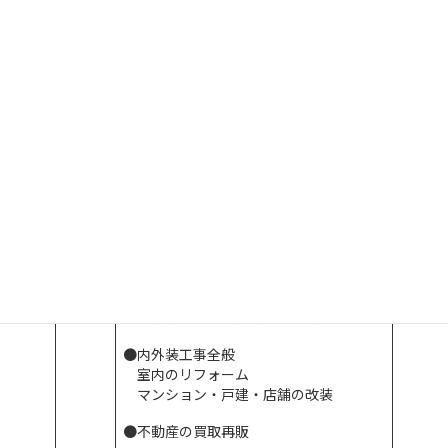
●資産運用・土地活用
お客様の大切な不動産を運用及び活用
するお手伝い
事業内
●家賃保証システム
容
収益マンション・収益ビルを当社が一
括借上げしオーナー様への収入を
保証させて頂きます。
このシステムはオーナー様の節税対策
としてもご提案させて頂いております。
●ハウスクリーニング業務
オリジナルのマニュアルによるハウス
クリーニング
当社の管理物件及び戸建・商業テナン
ト等の業務
固定管理物件の定期清掃・巡回
●内外装工事全般
室内のリフォーム
マンション・戸建・店舗の改装
●不動産の買取再販