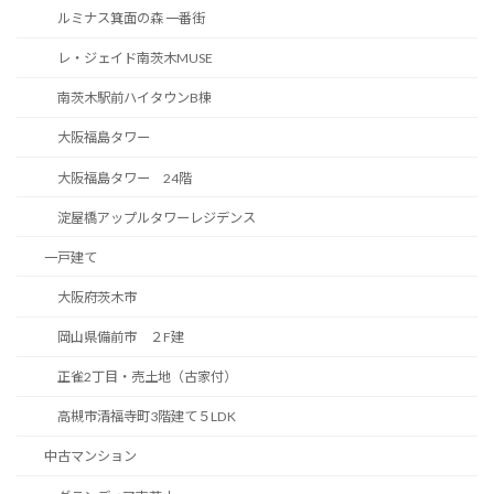
ルミナス箕面の森 一番街
レ・ジェイド南茨木MUSE
南茨木駅前ハイタウンB棟
大阪福島タワー
大阪福島タワー 24階
淀屋橋アップルタワーレジデンス
一戸建て
大阪府茨木市
岡山県備前市 ２F建
正雀2丁目・売土地（古家付）
高槻市清福寺町3階建て５LDK
中古マンション