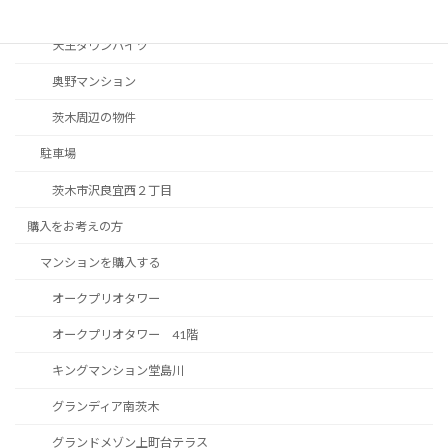
南茨木駅前ハイタウンC棟
天王タウンハイツ
奥野マンション
茨木周辺の物件
駐車場
茨木市沢良宜西２丁目
購入をお考えの方
マンションを購入する
オークプリオタワー
オークプリオタワー 41階
キングマンション堂島川
グランディア南茨木
グランドメゾン上町台テラス