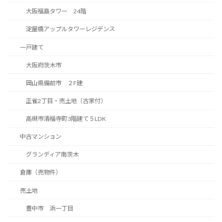
大阪福島タワー 24階
淀屋橋アップルタワーレジデンス
一戸建て
大阪府茨木市
岡山県備前市 ２F建
正雀2丁目・売土地（古家付）
高槻市清福寺町3階建て５LDK
中古マンション
グランディア南茨木
倉庫（売物件）
売土地
豊中市 浜一丁目