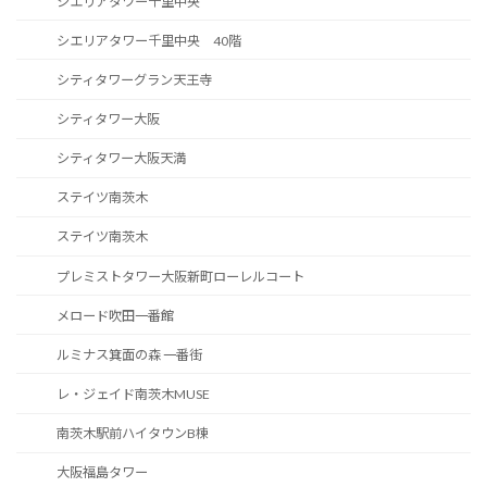
シエリアタワー千里中央
シエリアタワー千里中央 40階
シティタワーグラン天王寺
シティタワー大阪
シティタワー大阪天満
ステイツ南茨木
ステイツ南茨木
プレミストタワー大阪新町ローレルコート
メロード吹田一番館
ルミナス箕面の森 一番街
レ・ジェイド南茨木MUSE
南茨木駅前ハイタウンB棟
大阪福島タワー