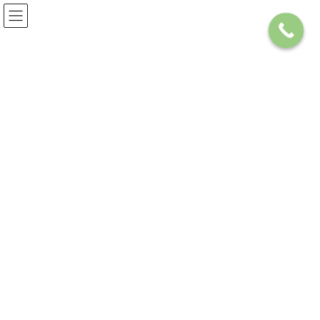
コ
ナ
072-668-5018
お気軽にお問い合わせください
ン
ビ
テ
ゲ
ン
ー
ツ
シ
へ
ョ
ス
ン
キ
に
クロスタワー大阪ベイ 48階
ッ
移
プ
動
HOME
サービス案内
購入をお考えの方
マンションを購入する
クロスタワー大阪ベイ 48階
クロスタワー大阪ベイ 48階角部屋
9,000万円
価格