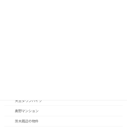
グローバルサイト茨木
ヌーヴェレール南茨木
フォーリア南茨木
プリムローズ南茨木
フロール南茨木
マンション南茨木
マンション南茨木
ロイヤル南茨木
南茨木駅前ハイタウンC棟
天王タウンハイツ
奥野マンション
茨木周辺の物件