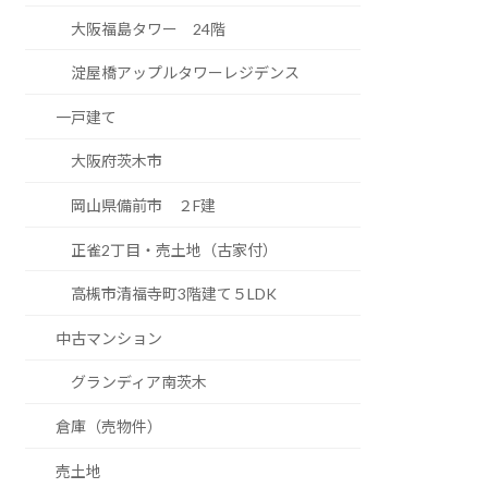
大阪福島タワー 24階
淀屋橋アップルタワーレジデンス
一戸建て
大阪府茨木市
岡山県備前市 ２F建
正雀2丁目・売土地（古家付）
高槻市清福寺町3階建て５LDK
中古マンション
グランディア南茨木
倉庫（売物件）
売土地