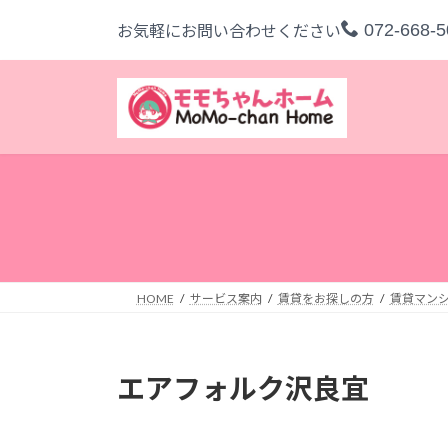
コ
ナ
072-668-5
お気軽にお問い合わせください
ン
ビ
テ
ゲ
ン
ー
ツ
シ
へ
ョ
ス
ン
キ
に
ッ
移
プ
動
HOME
サービス案内
賃貸をお探しの方
賃貸マン
エアフォルク沢良宜