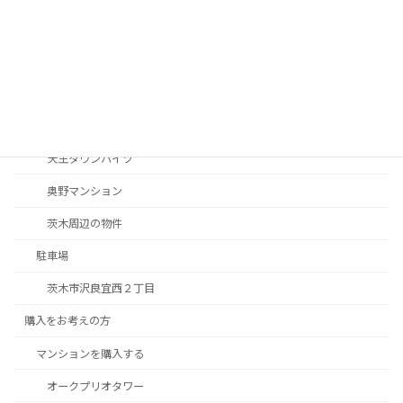
マンション南茨木
マンション南茨木
ロイヤル南茨木
南茨木駅前ハイタウンC棟
天王タウンハイツ
奥野マンション
茨木周辺の物件
駐車場
茨木市沢良宜西２丁目
購入をお考えの方
マンションを購入する
オークプリオタワー