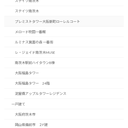
ステイツ南茨木
ステイツ南茨木
プレミストタワー大阪新町ローレルコート
メロード吹田一番館
ルミナス箕面の森 一番街
レ・ジェイド南茨木MUSE
南茨木駅前ハイタウンB棟
大阪福島タワー
大阪福島タワー 24階
淀屋橋アップルタワーレジデンス
一戸建て
大阪府茨木市
岡山県備前市 ２F建