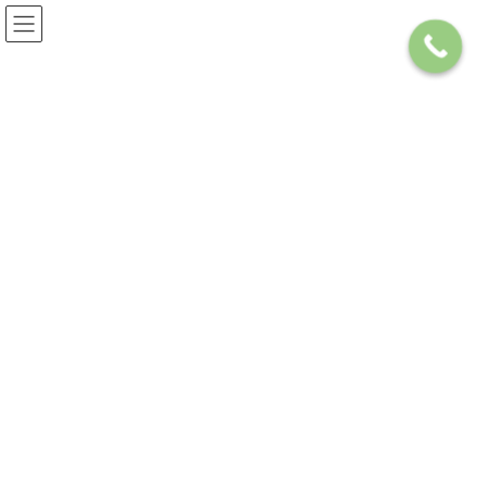
コ
ナ
072-668-5018
お気軽にお問い合わせください
ン
ビ
テ
ゲ
ン
ー
ツ
シ
へ
ョ
ス
ン
プレミストタワー大阪新町ロー
キ
に
ッ
移
レルコート
プ
動
HOME
サービス案内
購入をお考えの方
マンションを購入する
プレミストタワー大阪新町ローレルコート
プレミストタワー大阪新町ローレル
コート 21階部分
価