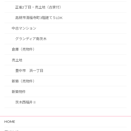
正雀2丁目・売土地（古家付）
高槻市清福寺町3階建て５LDK
中古マンション
グランディア南茨木
倉庫（売物件）
売土地
豊中市 浜一丁目
新築（売物件）
新築物件
茨木西福井Ⅱ
HOME