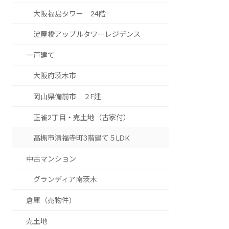
大阪福島タワー 24階
淀屋橋アップルタワーレジデンス
一戸建て
大阪府茨木市
岡山県備前市 ２F建
正雀2丁目・売土地（古家付）
高槻市清福寺町3階建て５LDK
中古マンション
グランディア南茨木
倉庫（売物件）
売土地