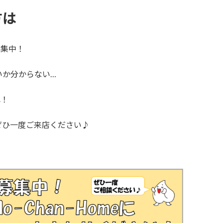
方は
募集中！
いか分からない…
れ！
ぜひ一度ご来店ください♪