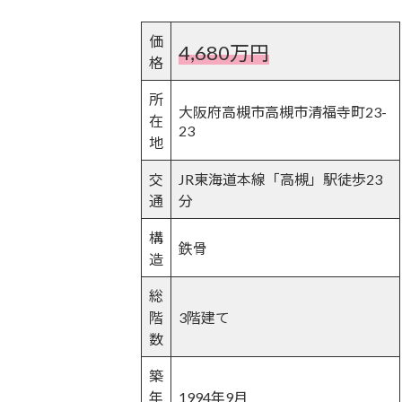
価
4,680万円
格
所
大阪府高槻市高槻市清福寺町23-
在
23
地
交
JR東海道本線「高槻」駅徒歩23
通
分
構
鉄骨
造
総
階
3階建て
数
築
年
1994年9月