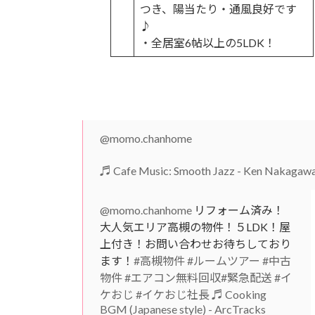
つき、陽当たり・通風良好です
♪
・全居室6帖以上の5LDK！
@momo.chanhome
♬ Cafe Music: Smooth Jazz - Ken Nakagaw
@momo.chanhome
リフォーム済み！
大人気エリア高槻の物件！５LDK！屋
上付き！お問い合わせお待ちしており
ます！
#高槻物件
#ルームツアー
#中古
物件
#エアコン無料回収
#緊急配送
#イ
ケおじ
#イケおじ社長
♬ Cooking
BGM (Japanese style) - ArcTracks