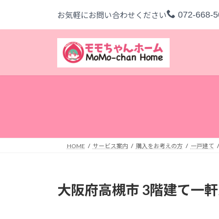
コ
ナ
072-668-5
お気軽にお問い合わせください
ン
ビ
テ
ゲ
ン
ー
ツ
シ
へ
ョ
ス
ン
キ
に
ッ
移
プ
動
HOME
サービス案内
購入をお考えの方
一戸建て
大阪府高槻市 3階建て一