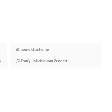
@momo.chanhome
a
♬ FonQ - Michiel van Zundert