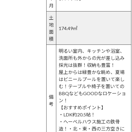
月
土
地
174.49㎡
面
積
明るい室内、キッチンや浴室、
洗面所も外からの光が差し込み
採光は抜群！収納も豊富！
屋上からは緑豊かな眺め、夏場
はビニールプールを置いて楽し
む！テーブルや椅子を置いての
BBQなどもGOODなロケーショ
備
ン！
考
【おすすめポイント】
・LDK約20.5帖！
・ヘーベルハウス施工の鉄骨
造！・北・東・西の三方空きに