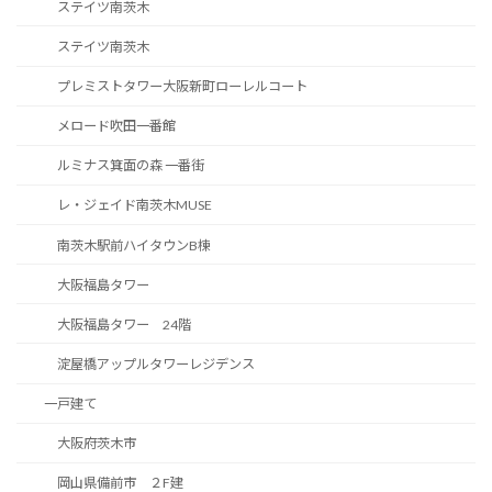
ステイツ南茨木
ステイツ南茨木
プレミストタワー大阪新町ローレルコート
メロード吹田一番館
ルミナス箕面の森 一番街
レ・ジェイド南茨木MUSE
南茨木駅前ハイタウンB棟
大阪福島タワー
大阪福島タワー 24階
淀屋橋アップルタワーレジデンス
一戸建て
大阪府茨木市
岡山県備前市 ２F建