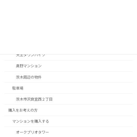
マンション南茨木
マンション南茨木
ロイヤル南茨木
南茨木駅前ハイタウンC棟
天王タウンハイツ
奥野マンション
茨木周辺の物件
駐車場
茨木市沢良宜西２丁目
購入をお考えの方
マンションを購入する
オークプリオタワー