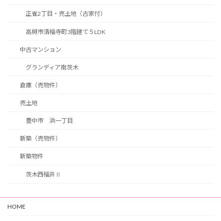
正雀2丁目・売土地（古家付）
高槻市清福寺町3階建て５LDK
中古マンション
グランディア南茨木
倉庫（売物件）
売土地
豊中市 浜一丁目
新築（売物件）
新築物件
茨木西福井Ⅱ
HOME