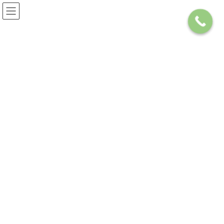
コ
ナ
072-668-5018
お気軽にお問い合わせください
ン
ビ
テ
ゲ
ン
ー
ツ
シ
へ
ョ
ス
ン
キ
に
アウトバーンGK（1階 店舗）
ッ
移
プ
動
HOME
サービス案内
賃貸をお探しの方
店舗
アウトバーンGK（1階 店舗）
賃料 ２８万円
/月額
住 所 ： 大阪市西区江之子島１丁目７-２７
最寄駅 ： 地下鉄/中央線 阿波座駅より徒歩１分