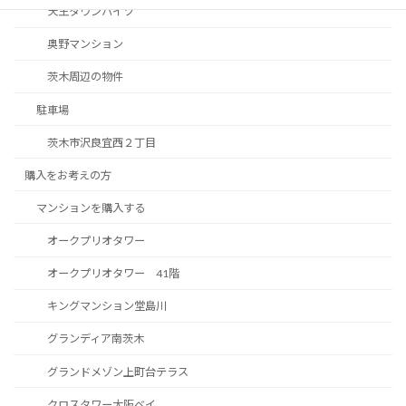
天王タウンハイツ
奥野マンション
茨木周辺の物件
駐車場
茨木市沢良宜西２丁目
購入をお考えの方
マンションを購入する
オークプリオタワー
オークプリオタワー 41階
キングマンション堂島川
グランディア南茨木
グランドメゾン上町台テラス
クロスタワー大阪ベイ