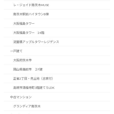
レ・ジェイド南茨木MUSE
南茨木駅前ハイタウンB棟
大阪福島タワー
大阪福島タワー 24階
淀屋橋アップルタワーレジデンス
一戸建て
大阪府茨木市
岡山県備前市 ２F建
正雀2丁目・売土地（古家付）
高槻市清福寺町3階建て５LDK
中古マンション
グランディア南茨木