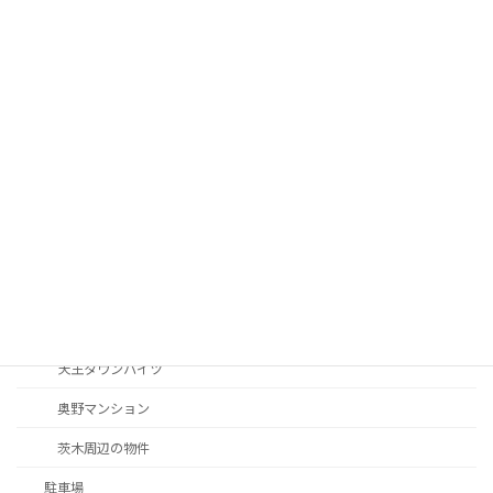
グローバルサイト茨木
ヌーヴェレール南茨木
フォーリア南茨木
プリムローズ南茨木
フロール南茨木
マンション南茨木
マンション南茨木
ロイヤル南茨木
南茨木駅前ハイタウンC棟
天王タウンハイツ
奥野マンション
茨木周辺の物件
駐車場