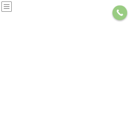
コ
ナ
072-668-5018
お気軽にお問い合わせください
ン
ビ
テ
ゲ
ン
ー
ツ
シ
へ
ョ
ス
ン
キ
に
ヌーヴェレール南茨木
ッ
移
プ
動
HOME
サービス案内
賃貸をお探しの方
賃貸マンション
ヌーヴェレール南茨木
ヌーヴェレール南茨木
7.5万円
賃料