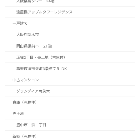
大阪福島タワー 24階
淀屋橋アップルタワーレジデンス
一戸建て
大阪府茨木市
岡山県備前市 ２F建
正雀2丁目・売土地（古家付）
高槻市清福寺町3階建て５LDK
中古マンション
グランディア南茨木
倉庫（売物件）
売土地
豊中市 浜一丁目
新築（売物件）